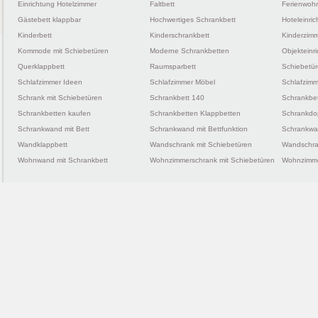
Einrichtung Hotelzimmer
Faltbett
Ferienwohn
Gästebett klappbar
Hochwertiges Schrankbett
Hoteleinri
Kinderbett
Kinderschrankbett
Kinderzimm
Kommode mit Schiebetüren
Moderne Schrankbetten
Objekteinr
Querklappbett
Raumsparbett
Schiebetü
Schlafzimmer Ideen
Schlafzimmer Möbel
Schlafzimm
Schrank mit Schiebetüren
Schrankbett 140
Schrankbe
Schrankbetten kaufen
Schrankbetten Klappbetten
Schrankdo
Schrankwand mit Bett
Schrankwand mit Bettfunktion
Schrankwan
Wandklappbett
Wandschrank mit Schiebetüren
Wandschra
Wohnwand mit Schrankbett
Wohnzimmerschrank mit Schiebetüren
Wohnzimme