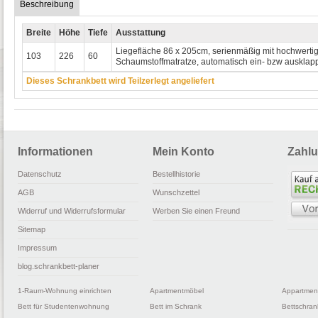
Beschreibung
Breite
Höhe
Tiefe
Ausstattung
Liegefläche 86 x 205cm, serienmäßig mit hochwertig
103
226
60
Schaumstoffmatratze, automatisch ein- bzw ausklap
Dieses Schrankbett wird Teilzerlegt angeliefert
Informationen
Mein Konto
Zahlu
Datenschutz
Bestellhistorie
AGB
Wunschzettel
Widerruf und Widerrufsformular
Werben Sie einen Freund
Sitemap
Impressum
blog.schrankbett-planer
1-Raum-Wohnung einrichten
Apartmentmöbel
Appartmen
Bett für Studentenwohnung
Bett im Schrank
Bettschran