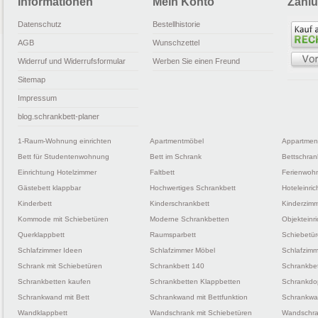
Informationen
Mein Konto
Zahlu
Datenschutz
Bestellhistorie
AGB
Wunschzettel
Widerruf und Widerrufsformular
Werben Sie einen Freund
Sitemap
Impressum
blog.schrankbett-planer
1-Raum-Wohnung einrichten
Apartmentmöbel
Appartmen
Bett für Studentenwohnung
Bett im Schrank
Bettschran
Einrichtung Hotelzimmer
Faltbett
Ferienwohn
Gästebett klappbar
Hochwertiges Schrankbett
Hoteleinri
Kinderbett
Kinderschrankbett
Kinderzimm
Kommode mit Schiebetüren
Moderne Schrankbetten
Objekteinr
Querklappbett
Raumsparbett
Schiebetü
Schlafzimmer Ideen
Schlafzimmer Möbel
Schlafzimm
Schrank mit Schiebetüren
Schrankbett 140
Schrankbe
Schrankbetten kaufen
Schrankbetten Klappbetten
Schrankdo
Schrankwand mit Bett
Schrankwand mit Bettfunktion
Schrankwan
Wandklappbett
Wandschrank mit Schiebetüren
Wandschra