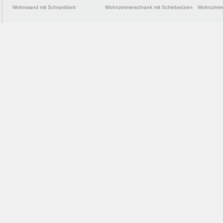
Wohnwand mit Schrankbett
Wohnzimmerschrank mit Schiebetüren
Wohnzimme