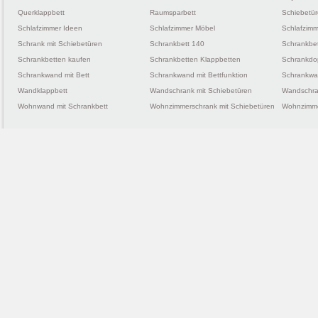
Querklappbett
Raumsparbett
Schiebetü
Schlafzimmer Ideen
Schlafzimmer Möbel
Schlafzimm
Schrank mit Schiebetüren
Schrankbett 140
Schrankbe
Schrankbetten kaufen
Schrankbetten Klappbetten
Schrankdo
Schrankwand mit Bett
Schrankwand mit Bettfunktion
Schrankwan
Wandklappbett
Wandschrank mit Schiebetüren
Wandschra
Wohnwand mit Schrankbett
Wohnzimmerschrank mit Schiebetüren
Wohnzimme