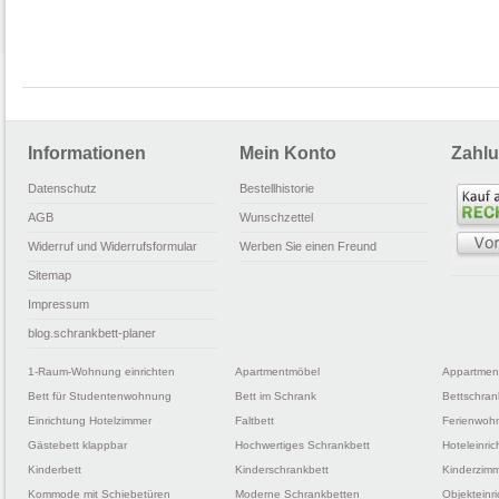
Informationen
Mein Konto
Zahlu
Datenschutz
Bestellhistorie
AGB
Wunschzettel
Widerruf und Widerrufsformular
Werben Sie einen Freund
Sitemap
Impressum
blog.schrankbett-planer
1-Raum-Wohnung einrichten
Apartmentmöbel
Appartmen
Bett für Studentenwohnung
Bett im Schrank
Bettschran
Einrichtung Hotelzimmer
Faltbett
Ferienwohn
Gästebett klappbar
Hochwertiges Schrankbett
Hoteleinri
Kinderbett
Kinderschrankbett
Kinderzimm
Kommode mit Schiebetüren
Moderne Schrankbetten
Objekteinr