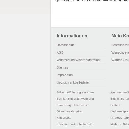
Informationen
Mein Ko
Datenschutz
Bestellhistor
AGB
Wunschzette
Widerruf und Widerrufsformular
Werben Sie 
Sitemap
Impressum
blog.schrankbett-planer
1-Raum-Wohnung einrichten
Apartmentmö
Bett für Studentenwohnung
Bett im Schra
Einrichtung Hotelzimmer
Faltbett
Gästebett klappbar
Hochwertiges
Kinderbett
Kinderschrank
Kommode mit Schiebetüren
Moderne Schr