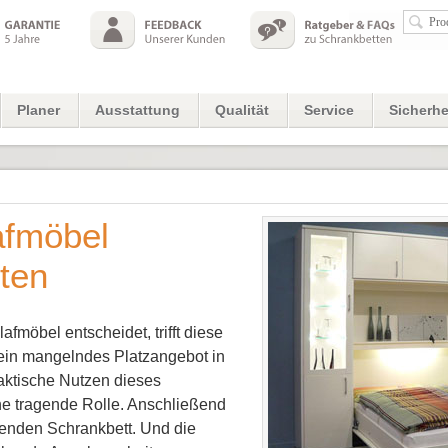
Planer
Ausstattung
Qualität
Service
Sicherhe
afmöbel
lten
afmöbel entscheidet, trifft diese
 ein mangelndes Platzangebot in
aktische Nutzen dieses
ne tragende Rolle. Anschließend
enden Schrankbett. Und die