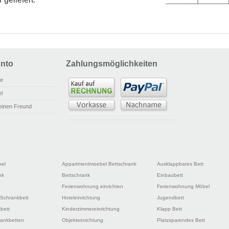
nto
Zahlungsmöglichkeiten
ie
l
einen Freund
bel
Appartmentmoebel Bettschrank
Ausklappbares Bett
nk
Bettschrank
Einbaubett
Ferienwohnung einrichten
Ferienwohnung Möbel
 Schrankbett
Hoteleinrichtung
Jugendbett
bett
Kinderzimmereinrichtung
Klapp Bett
ankbetten
Objekteinrichtung
Platzsparendes Bett