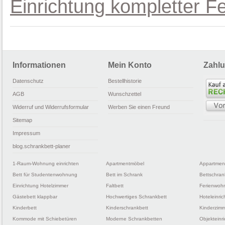
Einrichtung kompletter 
Informationen
Mein Konto
Zahlu
Datenschutz
Bestellhistorie
AGB
Wunschzettel
Widerruf und Widerrufsformular
Werben Sie einen Freund
Sitemap
Impressum
blog.schrankbett-planer
1-Raum-Wohnung einrichten
Apartmentmöbel
Appartmen
Bett für Studentenwohnung
Bett im Schrank
Bettschran
Einrichtung Hotelzimmer
Faltbett
Ferienwohn
Gästebett klappbar
Hochwertiges Schrankbett
Hoteleinri
Kinderbett
Kinderschrankbett
Kinderzimm
Kommode mit Schiebetüren
Moderne Schrankbetten
Objekteinr