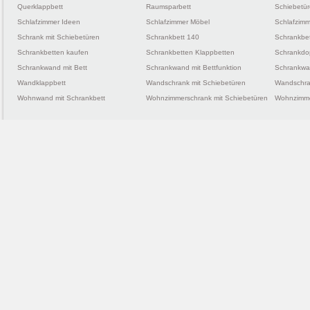
Querklappbett
Raumsparbett
Schiebetü
Schlafzimmer Ideen
Schlafzimmer Möbel
Schlafzimm
Schrank mit Schiebetüren
Schrankbett 140
Schrankbe
Schrankbetten kaufen
Schrankbetten Klappbetten
Schrankdo
Schrankwand mit Bett
Schrankwand mit Bettfunktion
Schrankwan
Wandklappbett
Wandschrank mit Schiebetüren
Wandschra
Wohnwand mit Schrankbett
Wohnzimmerschrank mit Schiebetüren
Wohnzimme