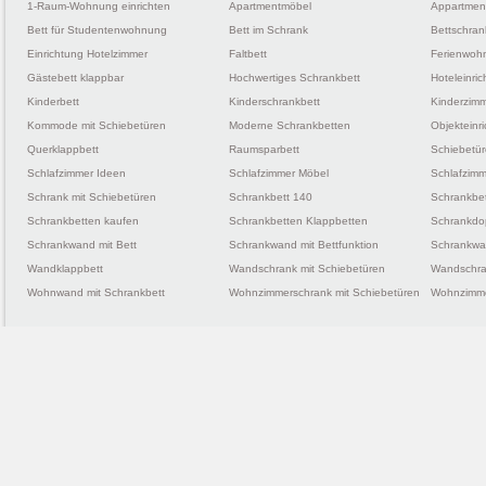
1-Raum-Wohnung einrichten
Apartmentmöbel
Appartmen
Bett für Studentenwohnung
Bett im Schrank
Bettschran
Einrichtung Hotelzimmer
Faltbett
Ferienwohn
Gästebett klappbar
Hochwertiges Schrankbett
Hoteleinri
Kinderbett
Kinderschrankbett
Kinderzimm
Kommode mit Schiebetüren
Moderne Schrankbetten
Objekteinr
Querklappbett
Raumsparbett
Schiebetü
Schlafzimmer Ideen
Schlafzimmer Möbel
Schlafzimm
Schrank mit Schiebetüren
Schrankbett 140
Schrankbe
Schrankbetten kaufen
Schrankbetten Klappbetten
Schrankdo
Schrankwand mit Bett
Schrankwand mit Bettfunktion
Schrankwan
Wandklappbett
Wandschrank mit Schiebetüren
Wandschra
Wohnwand mit Schrankbett
Wohnzimmerschrank mit Schiebetüren
Wohnzimme