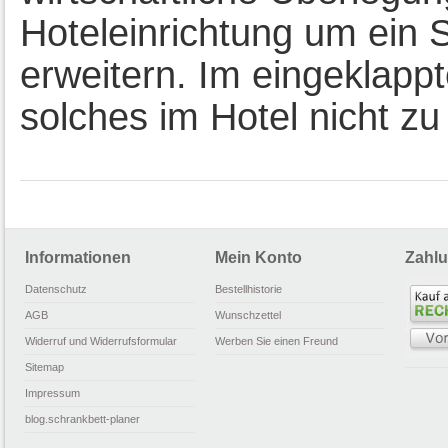
Hoteleinrichtung um ein 
erweitern. Im eingeklappt
solches im Hotel nicht z
Informationen
Mein Konto
Zahlu
Datenschutz
Bestellhistorie
AGB
Wunschzettel
Widerruf und Widerrufsformular
Werben Sie einen Freund
Sitemap
Impressum
blog.schrankbett-planer