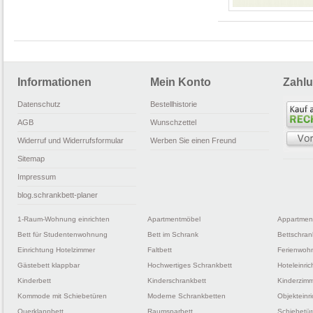
Informationen
Mein Konto
Zahlu
Datenschutz
Bestellhistorie
AGB
Wunschzettel
Widerruf und Widerrufsformular
Werben Sie einen Freund
Sitemap
Impressum
blog.schrankbett-planer
1-Raum-Wohnung einrichten
Apartmentmöbel
Appartmen
Bett für Studentenwohnung
Bett im Schrank
Bettschran
Einrichtung Hotelzimmer
Faltbett
Ferienwohn
Gästebett klappbar
Hochwertiges Schrankbett
Hoteleinri
Kinderbett
Kinderschrankbett
Kinderzimm
Kommode mit Schiebetüren
Moderne Schrankbetten
Objekteinr
Querklappbett
Raumsparbett
Schiebetü