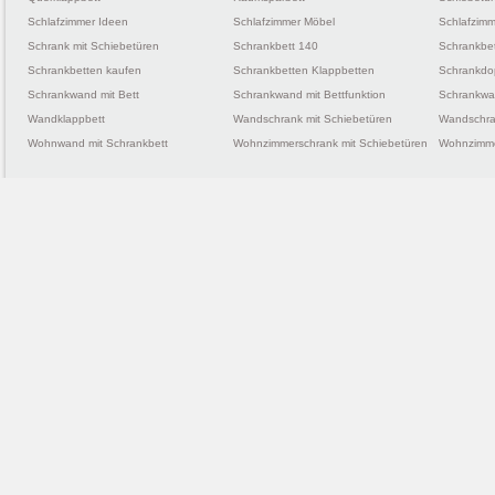
Schlafzimmer Ideen
Schlafzimmer Möbel
Schlafzimm
Schrank mit Schiebetüren
Schrankbett 140
Schrankbe
Schrankbetten kaufen
Schrankbetten Klappbetten
Schrankdo
Schrankwand mit Bett
Schrankwand mit Bettfunktion
Schrankwan
Wandklappbett
Wandschrank mit Schiebetüren
Wandschra
Wohnwand mit Schrankbett
Wohnzimmerschrank mit Schiebetüren
Wohnzimme