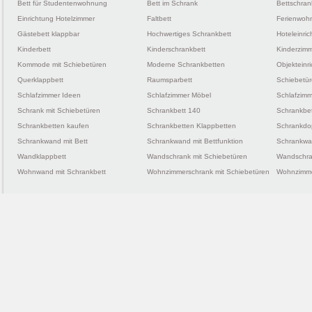
Bett für Studentenwohnung
Bett im Schrank
Bettschran
Einrichtung Hotelzimmer
Faltbett
Ferienwohn
Gästebett klappbar
Hochwertiges Schrankbett
Hoteleinri
Kinderbett
Kinderschrankbett
Kinderzimm
Kommode mit Schiebetüren
Moderne Schrankbetten
Objekteinr
Querklappbett
Raumsparbett
Schiebetü
Schlafzimmer Ideen
Schlafzimmer Möbel
Schlafzimm
Schrank mit Schiebetüren
Schrankbett 140
Schrankbe
Schrankbetten kaufen
Schrankbetten Klappbetten
Schrankdo
Schrankwand mit Bett
Schrankwand mit Bettfunktion
Schrankwan
Wandklappbett
Wandschrank mit Schiebetüren
Wandschra
Wohnwand mit Schrankbett
Wohnzimmerschrank mit Schiebetüren
Wohnzimme