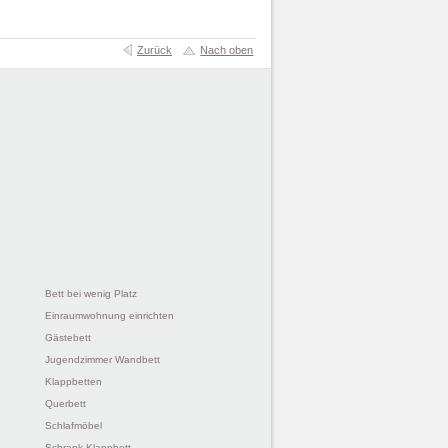
Zurück
Nach oben
Bett bei wenig Platz
Einraumwohnung einrichten
Gästebett
Jugendzimmer Wandbett
Klappbetten
Querbett
Schlafmöbel
Schrank Klappbett