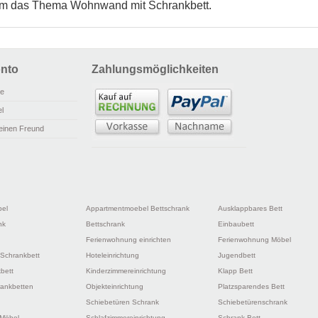
 um das Thema Wohnwand mit Schrankbett.
nto
Zahlungsmöglichkeiten
ie
l
einen Freund
bel
Appartmentmoebel Bettschrank
Ausklappbares Bett
nk
Bettschrank
Einbaubett
Ferienwohnung einrichten
Ferienwohnung Möbel
 Schrankbett
Hoteleinrichtung
Jugendbett
bett
Kinderzimmereinrichtung
Klapp Bett
ankbetten
Objekteinrichtung
Platzsparendes Bett
Schiebetüren Schrank
Schiebetürenschrank
 Möbel
Schlafzimmereinrichtung
Schrank Bett