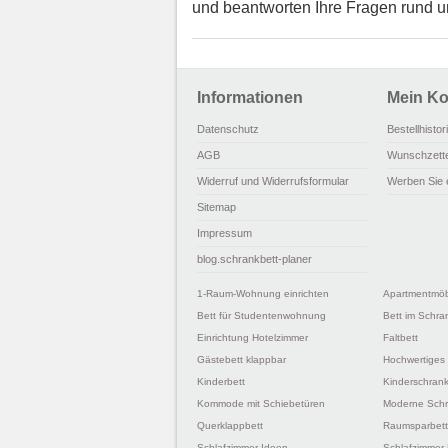
und beantworten Ihre Fragen rund
Informationen
Mein Ko
Datenschutz
Bestellhistor
AGB
Wunschzette
Widerruf und Widerrufsformular
Werben Sie 
Sitemap
Impressum
blog.schrankbett-planer
1-Raum-Wohnung einrichten
Apartmentmö
Bett für Studentenwohnung
Bett im Schra
Einrichtung Hotelzimmer
Faltbett
Gästebett klappbar
Hochwertiges
Kinderbett
Kinderschrank
Kommode mit Schiebetüren
Moderne Schr
Querklappbett
Raumsparbett
Schlafzimmer Ideen
Schlafzimmer