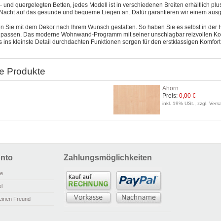
ch- und quergelegten Betten, jedes Modell ist in verschiedenen Breiten erhältlich 
r Nacht auf das gesunde und bequeme Liegen an. Dafür garantieren wir einem aus
 Sie mit dem Dekor nach Ihrem Wunsch gestalten. So haben Sie es selbst in der 
zu passen. Das moderne Wohnwand-Programm mit seiner unschlagbar reizvollen Ko
bis ins kleinste Detail durchdachten Funktionen sorgen für den erstklassigen Komfo
e Produkte
Ahorn
Preis:
0,00 €
inkl. 19% USt., zzgl. Ver
nto
Zahlungsmöglichkeiten
ie
l
einen Freund