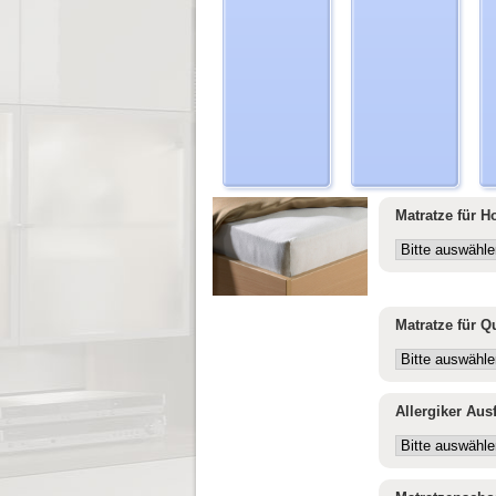
Matratze für H
Matratze für Q
Allergiker Au