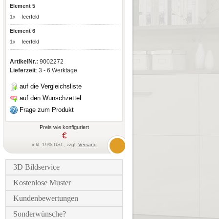
Element 5
1x
leerfeld
Element 6
1x
leerfeld
ArtikelNr.:
9002272
Lieferzeit
: 3 - 6 Werktage
auf die Vergleichsliste
auf den Wunschzettel
Frage zum Produkt
Preis wie konfiguriert
€
inkl. 19% USt., zzgl.
Versand
3D Bildservice
Kostenlose Muster
Kundenbewertungen
Sonderwünsche?