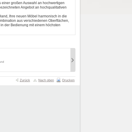
plus einer großen Auswahl an hochwertigen
gezeichneten Angebot an hochqualitativen
Hand, Ihre neuen Möbel harmonisch in die
mbination aus verschiedenen Oberflächen,
rt in der Bedienung mit einem höchsten
Regalschrank (Type B211)
Preis:
369,00 €
sand
inkl. 19% USt., zzgl. Versand
Zurück
Nach oben
Drucken