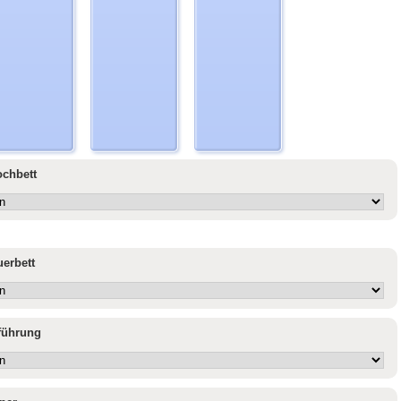
ochbett
uerbett
sführung