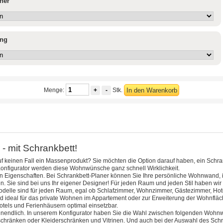
ner
ung
Menge:
+
-
Stk.
In den Warenkorb
- mit Schrankbett!
keinen Fall ein Massenprodukt? Sie möchten die Option darauf haben, ein Schra
Konfigurator werden diese Wohnwünsche ganz schnell Wirklichkeit.
en Eigenschaften. Bei Schrankbett-Planer können Sie Ihre persönliche Wohnwand, 
Sie sind bei uns Ihr eigener Designer! Für jeden Raum und jeden Stil haben wir 
odelle sind für jeden Raum, egal ob Schlafzimmer, Wohnzimmer, Gästezimmer, Hot
ideal für das private Wohnen im Appartement oder zur Erweiterung der Wohnfläche
tels und Ferienhäusern optimal einsetzbar.
unendlich. In unserem Konfigurator haben Sie die Wahl zwischen folgenden Wohn
hränken oder Kleiderschränken und Vitrinen. Und auch bei der Auswahl des Schran