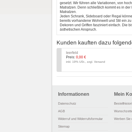
gesetzt. Wir führen alle Variationen, von ho
Matratzen. Denn schließlich kommt es in de
Matratzen.
Jeden Schrank, Sideboard oder Regal können
bereits vorhandene Wohnwelt und Stil ein 
Dekoren und Griffen fasziniert einfach. Die 
ästhetischen Anspruch.
Kunden kauften dazu folgend
leerfeld
Preis:
0,00 €
inkl. 19% USt., zzgl. Versand
Informationen
Mein Ko
Datenschutz
Bestellhistor
AGB
Wunschzette
Widerruf und Widerrufsformular
Werben Sie 
Sitemap